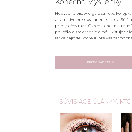
Konečné Myšlienky
Hedvábne prstové gule sú nová kórejská
alternatívu pre odstránenie mitov. Sú ľa
prebytočný maz. Okrem toho majú aj iné 
pokožky a zmiernenie akné. Existuje veľ
ľahké nájsť tie, ktoré sú pre vás najvhod
PREDCHÁDZAJÚCI
SÚVISIACE ČLÁNKY, KT