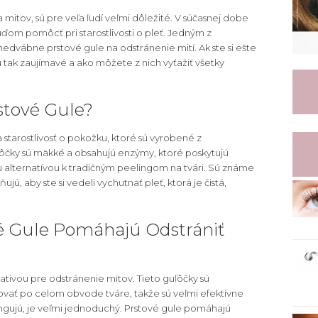
 mitov, sú pre veľa ľudí veľmi dôležité. V súčasnej dobe
ľuďom pomôcť pri starostlivosti o pleť. Jedným z
 hedvábne prstové gule na odstránenie mití. Ak ste si ešte
 tak zaujímavé a ako môžete z nich vyťažiť všetky
stové Gule?
starostlivosť o pokožku, ktoré sú vyrobené z
ľôčky sú mäkké a obsahujú enzýmy, ktoré poskytujú
u alternatívou k tradičným peelingom na tvári. Sú známe
ú, aby ste si vedeli vychutnať pleť, ktorá je čistá,
é Gule Pomáhajú Odstrániť
atívou pre odstránenie mitov. Tieto guľôčky sú
ovať po celom obvode tváre, takže sú veľmi efektívne
ngujú, je veľmi jednoduchý. Prstové gule pomáhajú