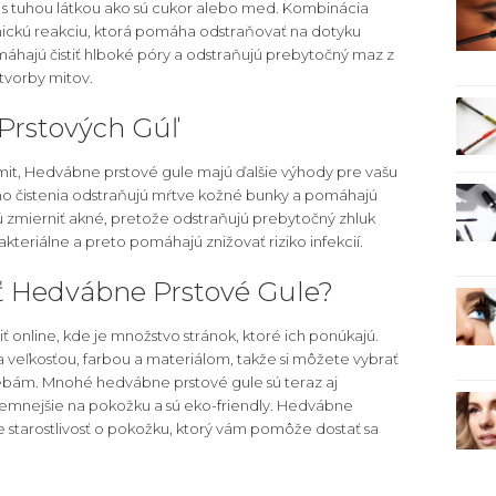
o s tuhou látkou ako sú cukor alebo med. Kombinácia
mickú reakciu, ktorá pomáha odstraňovať na dotyku
hajú čistiť hlboké póry a odstraňujú prebytočný maz z
tvorby mitov.
Prstových Gúľ
it, Hedvábne prstové gule majú ďalšie výhody pre vašu
 čistenia odstraňujú mŕtve kožné bunky a pomáhajú
zmierniť akné, pretože odstraňujú prebytočný zhluk
kteriálne a preto pomáhajú znižovať riziko infekcií.
ť Hedvábne Prstové Gule?
 online, kde je množstvo stránok, ktoré ich ponúkajú.
šia veľkosťou, farbou a materiálom, takže si môžete vybrať
rebám. Mnohé hedvábne prstové gule sú teraz aj
íjemnejšie na pokožku a sú eko-friendly. Hedvábne
e starostlivosť o pokožku, ktorý vám pomôže dostať sa