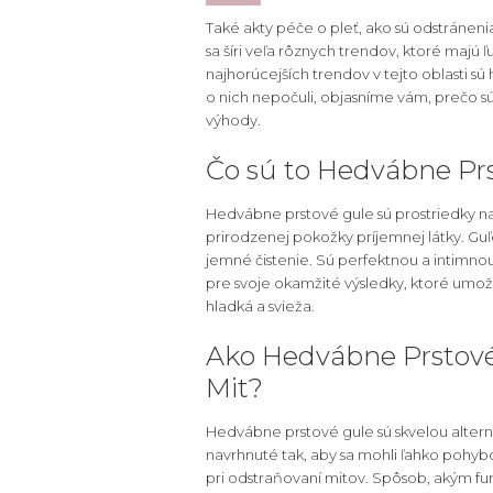
Také akty péče o pleť, ako sú odstránenia
sa šíri veľa rôznych trendov, ktoré majú 
najhorúcejších trendov v tejto oblasti sú
o nich nepočuli, objasníme vám, prečo sú
výhody.
Čo sú to Hedvábne Pr
Hedvábne prstové gule sú prostriedky na 
prirodzenej pokožky príjemnej látky. Gu
jemné čistenie. Sú perfektnou a intimno
pre svoje okamžité výsledky, ktoré umožňuj
hladká a svieža.
Ako Hedvábne Prstov
Mit?
Hedvábne prstové gule sú skvelou altern
navrhnuté tak, aby sa mohli ľahko pohyb
pri odstraňovaní mitov. Spôsob, akým fu