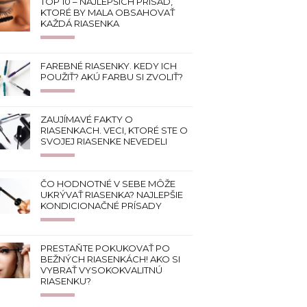
TOP 10 – NAJLEPŠÍCH PRÍSAD,
KTORÉ BY MALA OBSAHOVAŤ
KAŽDÁ RIASENKA
FAREBNÉ RIASENKY. KEDY ICH
POUŽIŤ? AKÚ FARBU SI ZVOLIŤ?
ZAUJÍMAVÉ FAKTY O
RIASENKACH. VECI, KTORÉ STE O
SVOJEJ RIASENKE NEVEDELI
ČO HODNOTNÉ V SEBE MÔŽE
UKRÝVAŤ RIASENKA? NAJLEPŠIE
KONDICIONAČNÉ PRÍSADY
PRESTAŇTE POKUKOVAŤ PO
BEŽNÝCH RIASENKÁCH! AKO SI
VYBRAŤ VYSOKOKVALITNÚ
RIASENKU?