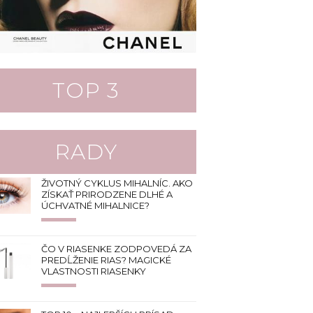
TOP 3
RADY
ŽIVOTNÝ CYKLUS MIHALNÍC. AKO
ZÍSKAŤ PRIRODZENE DLHÉ A
ÚCHVATNÉ MIHALNICE?
ČO V RIASENKE ZODPOVEDÁ ZA
PREDĹŽENIE RIAS? MAGICKÉ
VLASTNOSTI RIASENKY