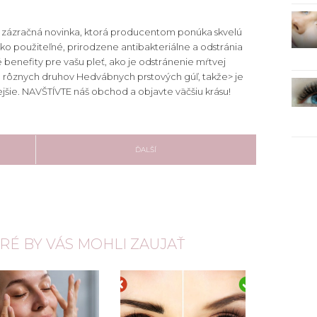
 zázračná novinka, ktorá producentom ponúka skvelú
hko použiteľné, prirodzene antibakteriálne a odstránia
benefity pre vašu pleť, ako je odstránenie mŕtvej
a rôznych druhov Hedvábnych prstových gúľ, takže> je
nejšie. NAVŠTÍVTE náš obchod a objavte väčšiu krásu!
ĎALŠÍ
ORÉ BY VÁS MOHLI ZAUJAŤ