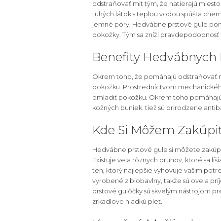
odstraňovať mit tým, že natierajú miest
tuhých látok s teplou vodou spúšťa che
jemné póry. Hedvábne prstové gule pomá
pokožky. Tým sa zníži pravdepodobnosť 
Benefity Hedvábnych 
Okrem toho, že pomáhajú odstraňovať m
pokožku. Prostredníctvom mechanického
omladiť pokožku. Okrem toho pomáhajú 
kožných buniek. tiež sú prirodzene antiba
Kde Si Môžem Zakúpi
Hedvábne prstové gule si môžete zakúpiť
Existuje veľa rôznych druhov, ktoré sa lí
ten, ktorý najlepšie vyhovuje vašim pot
vyrobené z biobavlny, takže sú oveľa pr
prstové guľôčky sú skvelým nástrojom pr
zrkadlovo hladkú pleť.