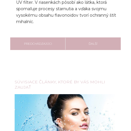
UV filter. V riasenkách pôsobí ako látka, ktorá
spomaľuje procesy starnutia a vďaka svojmu
vysokému obsahu flavonoidov tvorí ochranný štít
mihalníc.
PREDCHÁDZAJÚCI
ĎALŠÍ
SÚVISIACE ČLÁNKY, KTORÉ BY VÁS MOHLI
ZAUJAŤ