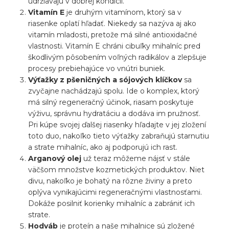
udržiavajú v dobrej kondícii.
Vitamín E
je druhým vitamínom, ktorý sa v
riasenke oplatí hľadať. Niekedy sa nazýva aj ako
vitamín mladosti, pretože má silné antioxidačné
vlastnosti. Vitamín E chráni cibuľky mihalníc pred
škodlivým pôsobením voľných radikálov a zlepšuje
procesy prebiehajúce vo vnútri buniek.
Výťažky z pšeničných a sójových klíčkov
sa
zvyčajne nachádzajú spolu. Ide o komplex, ktorý
má silný regeneračný účinok, riasam poskytuje
výživu, správnu hydratáciu a dodáva im pružnosť.
Pri kúpe svojej ďalšej riasenky hľadajte v jej zložení
toto duo, nakoľko tieto výťažky zabraňujú starnutiu
a strate mihalníc, ako aj podporujú ich rast.
Arganový olej
už teraz môžeme nájsť v stále
väčšom množstve kozmetických produktov. Niet
divu, nakoľko je bohatý na rôzne živiny a preto
oplýva vynikajúcimi regeneračnými vlastnosťami.
Dokáže posilniť korienky mihalníc a zabrániť ich
strate.
Hodváb
je proteín a naše mihalnice sú zložené