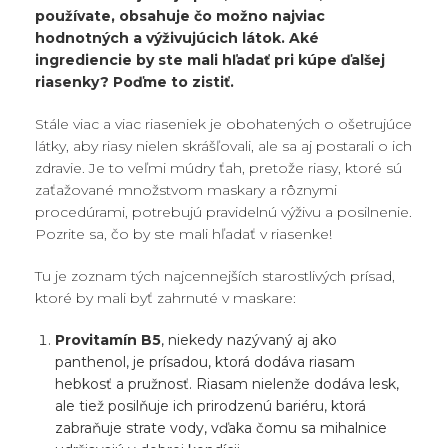
používate, obsahuje čo možno najviac
hodnotných a výživujúcich látok. Aké
ingrediencie by ste mali hľadať pri kúpe ďalšej
riasenky? Poďme to zistiť.
Stále viac a viac riaseniek je obohatených o ošetrujúce
látky, aby riasy nielen skrášľovali, ale sa aj postarali o ich
zdravie. Je to veľmi múdry ťah, pretože riasy, ktoré sú
zaťažované množstvom maskary a rôznymi
procedúrami, potrebujú pravidelnú výživu a posilnenie.
Pozrite sa, čo by ste mali hľadať v riasenke!
Tu je zoznam tých najcennejších starostlivých prísad,
ktoré by mali byť zahrnuté v maskare:
Provitamín B5
, niekedy nazývaný aj ako
panthenol, je prísadou, ktorá dodáva riasam
hebkosť a pružnosť. Riasam nielenže dodáva lesk,
ale tiež posilňuje ich prirodzenú bariéru, ktorá
zabraňuje strate vody, vďaka čomu sa mihalnice