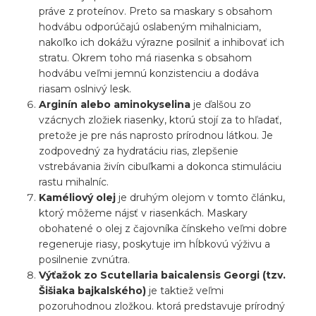
práve z proteínov. Preto sa maskary s obsahom
hodvábu odporúčajú oslabeným mihalniciam,
nakoľko ich dokážu výrazne posilniť a inhibovať ich
stratu. Okrem toho má riasenka s obsahom
hodvábu veľmi jemnú konzistenciu a dodáva
riasam oslnivý lesk.
Arginín alebo aminokyselina
je ďalšou zo
vzácnych zložiek riasenky, ktorú stojí za to hľadať,
pretože je pre nás naprosto prírodnou látkou. Je
zodpovedný za hydratáciu rias, zlepšenie
vstrebávania živín cibuľkami a dokonca stimuláciu
rastu mihalníc.
Kaméliový olej
je druhým olejom v tomto článku,
ktorý môžeme nájsť v riasenkách. Maskary
obohatené o olej z čajovníka čínskeho veľmi dobre
regeneruje riasy, poskytuje im hĺbkovú výživu a
posilnenie zvnútra.
Výťažok zo Scutellaria baicalensis Georgi (tzv.
Šišiaka bajkalského)
je taktiež veľmi
pozoruhodnou zložkou. ktorá predstavuje prírodný