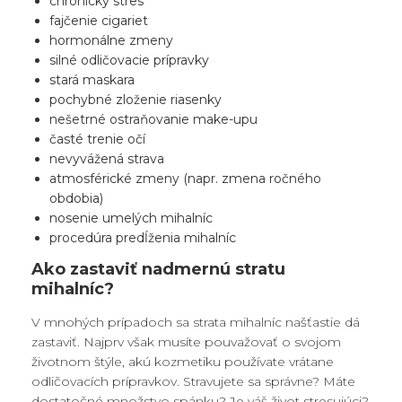
chronický stres
fajčenie cigariet
hormonálne zmeny
silné odličovacie prípravky
stará maskara
pochybné zloženie riasenky
nešetrné ostraňovanie make-upu
časté trenie očí
nevyvážená strava
atmosférické zmeny (napr. zmena ročného
obdobia)
nosenie umelých mihalníc
procedúra predĺženia mihalníc
Ako zastaviť nadmernú stratu
mihalníc?
V mnohých prípadoch sa strata mihalníc našťastie dá
zastaviť. Najprv však musíte pouvažovať o svojom
životnom štýle, akú kozmetiku používate vrátane
odličovacích prípravkov. Stravujete sa správne? Máte
dostatočné množstvo spánku? Je váš život stresujúci?