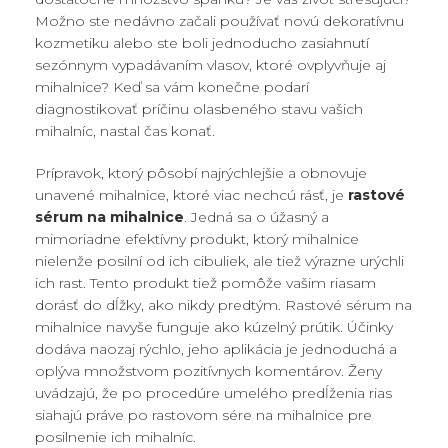
Možno ste nedávno začali používať novú dekoratívnu
kozmetiku alebo ste boli jednoducho zasiahnutí
sezónnym vypadávaním vlasov, ktoré ovplyvňuje aj
mihalnice? Keď sa vám konečne podarí
diagnostikovať príčinu olasbeného stavu vašich
mihalníc, nastal čas konať.
Prípravok, ktorý pôsobí najrýchlejšie a obnovuje
unavené mihalnice, ktoré viac nechcú rásť, je
rastové
sérum na mihalnice
. Jedná sa o úžasný a
mimoriadne efektívny produkt, ktorý mihalnice
nielenže posilní od ich cibuliek, ale tiež výrazne urýchli
ich rast. Tento produkt tiež pomôže vašim riasam
dorásť do dĺžky, ako nikdy predtým. Rastové sérum na
mihalnice navyše funguje ako kúzelný prútik. Účinky
dodáva naozaj rýchlo, jeho aplikácia je jednoduchá a
oplýva množstvom pozitívnych komentárov. Ženy
uvádzajú, že po procedúre umelého predĺženia rias
siahajú práve po rastovom sére na mihalnice pre
posilnenie ich mihalníc.