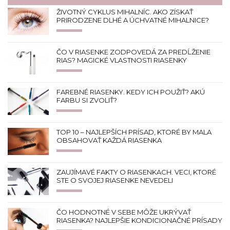
ŽIVOTNÝ CYKLUS MIHALNÍC. AKO ZÍSKAŤ
PRIRODZENE DLHÉ A ÚCHVATNÉ MIHALNICE?
ČO V RIASENKE ZODPOVEDÁ ZA PREDĹŽENIE
RIAS? MAGICKÉ VLASTNOSTI RIASENKY
FAREBNÉ RIASENKY. KEDY ICH POUŽIŤ? AKÚ
FARBU SI ZVOLIŤ?
TOP 10 – NAJLEPŠÍCH PRÍSAD, KTORÉ BY MALA
OBSAHOVAŤ KAŽDÁ RIASENKA
ZAUJÍMAVÉ FAKTY O RIASENKACH. VECI, KTORÉ
STE O SVOJEJ RIASENKE NEVEDELI
ČO HODNOTNÉ V SEBE MÔŽE UKRÝVAŤ
RIASENKA? NAJLEPŠIE KONDICIONAČNÉ PRÍSADY