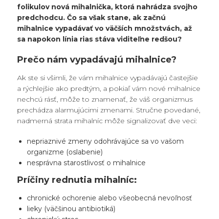
folikulov nová mihalnička, ktorá nahrádza svojho
predchodcu. Čo sa však stane, ak začnú
mihalnice vypadávať vo väčších množstvách, až
sa napokon línia rias stáva viditeľne redšou?
Prečo nám vypadávajú mihalnice?
Ak ste si všimli, že vám mihalnice vypadávajú častejšie
a rýchlejšie ako predtým, a pokiaľ vám nové mihalnice
nechcú rásť, môže to znamenať, že váš organizmus
prechádza alarmujúcimi zmenami. Stručne povedané,
nadmerná strata mihalníc môže signalizovať dve veci:
nepriaznivé zmeny odohrávajúce sa vo vašom
organizme (oslabenie)
nesprávna starostlivosť o mihalnice
Príčiny rednutia mihalníc:
chronické ochorenie alebo všeobecná nevoľnosť
lieky (väčšinou antibiotiká)