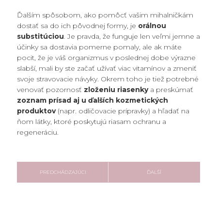
Ďalším spôsobom, ako pomôcť vašim mihalničkám
dostať sa do ich pôvodnej formy, je
orálnou
substitúciou
. Je pravda, že funguje len veľmi jemne a
účinky sa dostavia pomerne pomaly, ale ak máte
pocit, že je váš organizmus v poslednej dobe výrazne
slabší, mali by ste začať užívať viac vitamínov a zmeniť
svoje stravovacie návyky. Okrem toho je tiež potrebné
venovať pozornosť
zloženiu riasenky
a preskúmať
zoznam prísad aj u ďalších kozmetických
produktov
(napr. odličovacie prípravky) a hľadať na
ňom látky, ktoré poskytujú riasam ochranu a
regeneráciu.
PREDCHÁDZAJÚCI
ĎALŠÍ