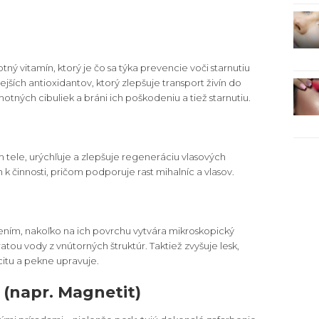
 vitamín, ktorý je čo sa týka prevencie voči starnutiu
ejších antioxidantov, ktorý zlepšuje transport živín do
otných cibuliek a bráni ich poškodeniu a tiež starnutiu.
tele, urýchľuje a zlepšuje regeneráciu vlasových
ch k činnosti, pričom podporuje rast mihalníc a vlasov.
ním, nakoľko na ich povrchu vytvára mikroskopický
ratou vody z vnútorných štruktúr. Taktiež zvyšuje lesk,
citu a pekne upravuje.
 (napr. Magnetit)