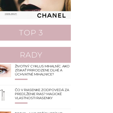
TOP 3
RADY
ŽIVOTNÝ CYKLUS MIHALNÍC. AKO
ZÍSKAŤ PRIRODZENE DLHÉ A
ÚCHVATNÉ MIHALNICE?
ČO V RIASENKE ZODPOVEDÁ ZA
PREDĹŽENIE RIAS? MAGICKÉ
VLASTNOSTI RIASENKY