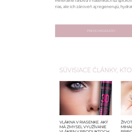
Minerálne farbivá v riasenkach sú špičk
rias, ale ich zároveň aj regenerujú, hydrat
PREDCHÁDZAJÚCI
SÚVISIACE ČLÁNKY, KT
VLÁKNA V RIASENKE. AKÝ
ŽIVO
MÁ ZMYSEL VYUŽÍVANIE
MIHAL
VLÁKIEN V PRODUKTOCH
PRIR