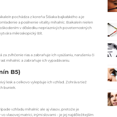
Baikaleín pochádza z koreňa Šišiaka bajkalského a je
mladenie a posilnenie vitality mihalníc. Baikaleín nielen
d poškodením v dôsledku nepriaznivých poveternostných
ytvára mikroskopický štít.
za zvlhčenie rias a zabraňuje ich vysúšaniu, narušeniu či
e rast mihalníc a zabraňuje ich vypadávaniu.
mín B5)
ivý lesk a celkovo vylepšuje ich vzhľad. Zohráva tiež
ch buniek.
rípade vzhľadu mihalníc ale aj vlasov, pretože je
 vlasovej matrici, inými slovami – je jej najdôležitejším