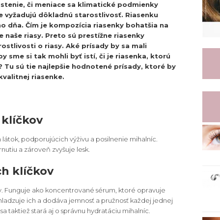
stenie, či meniace sa klimatické podmienky
ce vyžadujú dôkladnú starostlivosť. Riasenku
o dňa. Čím je kompozícia riasenky bohatšia na
e naše riasy. Preto sú prestížne riasenky
stlivosti o riasy. Aké prísady by sa mali
 sme si tak mohli byť istí, či je riasenka, ktorú
Tu sú tie najlepšie hodnotené prísady, ktoré by
valitnej riasenke.
 klíčkov
 látok, podporujúcich výživu a posilnenie mihalníc.
rnutiu a zároveň zvyšuje lesk.
ch klíčkov
ily. Funguje ako koncentrované sérum, ktoré opravuje
ladzuje ich a dodáva jemnosť a pružnosť každej jednej
 sa taktiež stará aj o správnu hydratáciu mihalníc.