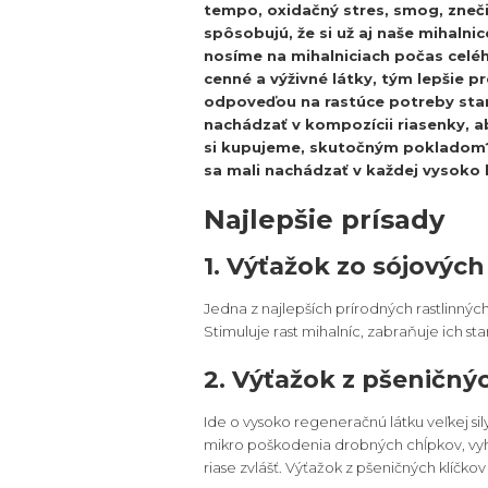
tempo, oxidačný stres, smog, zneči
spôsobujú, že si už aj naše mihalni
nosíme na mihalniciach počas celéh
cenné a výživné látky, tým lepšie pr
odpoveďou na rastúce potreby staro
nachádzať v kompozícii riasenky, aby
si kupujeme, skutočným pokladom? 
sa mali nachádzať v každej vysoko k
Najlepšie prísady
1. Výťažok zo sójových
Jedna z najlepších prírodných rastlinných
Stimuluje rast mihalníc, zabraňuje ich sta
2. Výťažok z pšeničný
Ide o vysoko regeneračnú látku veľkej s
mikro poškodenia drobných chĺpkov, vyh
riase zvlášť. Výťažok z pšeničných klíčkov