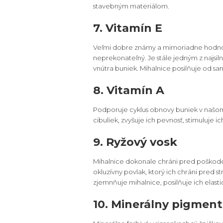
stavebným materiálom.
7. Vitamín E
Veľmi dobre známy a mimoriadne hodnotný
neprekonateľný. Je stále jedným z najsiln
vnútra buniek. Mihalnice posilňuje od sam
8. Vitamín A
Podporuje cyklus obnovy buniek v našom 
cibuliek, zvyšuje ich pevnosť, stimuluje i
9. Ryžový vosk
Mihalnice dokonale chráni pred poškode
okluzívny povlak, ktorý ich chráni pred st
zjemnňuje mihalnice, posilňuje ich elasti
10. Minerálny pigment