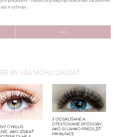
ovými prísadami – nielenže poskytujú dokonalé zafarbenie
ujú a vyživujú.
ĎALŠÍ
ORÉ BY VÁS MOHLI ZAUJAŤ
3 ODSKÚŠANÉ A
OTESTOVANÉ SPÔSOBY,
TNÝ CYKLUS
AKO SI ĽAHKO PREDĹŽIŤ
NÍC. AKO ZÍSKAŤ
MIHALNICE
ODZENE DLHÉ A