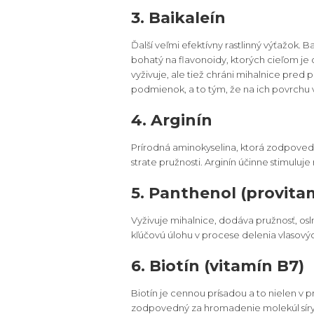
3. Baikaleín
Ďalší veľmi efektívny rastlinný výťažok. 
bohatý na flavonoidy, ktorých cieľom je o
vyživuje, ale tiež chráni mihalnice pre
podmienok, a to tým, že na ich povrchu v
4. Arginín
Prírodná aminokyselina, ktorá zodpovedá 
strate pružnosti. Arginín účinne stimuluj
5. Panthenol (provita
Vyživuje mihalnice, dodáva pružnosť, osln
kľúčovú úlohu v procese delenia vlasový
6. Biotín (vitamín B7)
Biotín je cennou prísadou a to nielen v p
zodpovedný za hromadenie molekúl síry vo