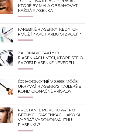
TOP 10 – NAJLEPŠÍCH PRÍSAD,
KTORÉ BY MALA OBSAHOVAŤ
KAŽDÁ RIASENKA
FAREBNÉ RIASENKY. KEDY ICH
POUŽIŤ? AKÚ FARBU SI ZVOLIŤ?
ZAUJÍMAVÉ FAKTY O
RIASENKACH. VECI, KTORÉ STE O
SVOJEJ RIASENKE NEVEDELI
ČO HODNOTNÉ V SEBE MÔŽE
UKRÝVAŤ RIASENKA? NAJLEPŠIE
KONDICIONAČNÉ PRÍSADY
PRESTAŇTE POKUKOVAŤ PO
BEŽNÝCH RIASENKÁCH! AKO SI
VYBRAŤ VYSOKOKVALITNÚ
RIASENKU?