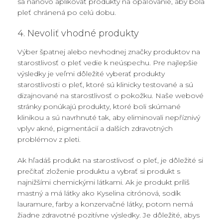
sa nanovo aplikovať produkty na opaľovanie, aby bola
pleť chránená po celú dobu.
4. Nevoliť vhodné produkty
Výber špatnej alebo nevhodnej značky produktov na
starostlivosť o pleť vedie k neúspechu. Pre najlepšie
výsledky je veľmi dôležité vyberať produkty
starostlivosti o pleť, ktoré sú klinicky testované a sú
dizajnované na starostlivosť o pokožku. Naše webové
stránky ponúkajú produkty, ktoré boli skúmané
klinikou a sú navrhnuté tak, aby eliminovali nepříznivý
vplyv akné, pigmentácií a dalších zdravotných
problémov z pleti.
Ak hľadáš produkt na starostlivosť o pleť, je dôležité si
prečítať zloženie produktu a vybrať si produkt s
najnižšími chemickými látkami. Ak je produkt príliš
mastný a má látky ako Kyselina citrónová, sodík
lauramure, farby a konzervačné látky, potom nemá
žiadne zdravotné pozitívne výsledky. Je dôležité, abys