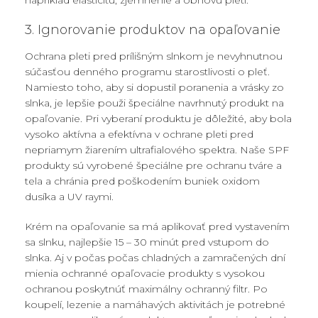
napríklad elasticitu, zjemnenie a obnovu pleti.
3. Ignorovanie produktov na opaľovanie
Ochrana pleti pred prílišným slnkom je nevyhnutnou
súčasťou denného programu starostlivosti o pleť.
Namiesto toho, aby si dopustil poranenia a vrásky zo
slnka, je lepšie použi špeciálne navrhnutý produkt na
opaľovanie. Pri vyberaní produktu je dôležité, aby bola
vysoko aktívna a efektívna v ochrane pleti pred
nepriamym žiarením ultrafialového spektra. Naše SPF
produkty sú vyrobené špeciálne pre ochranu tváre a
tela a chránia pred poškodením buniek oxidom
dusíka a UV raymi.
Krém na opaľovanie sa má aplikovať pred vystavením
sa slnku, najlepšie 15 – 30 minút pred vstupom do
slnka. Aj v počas počas chladných a zamračených dní
mienia ochranné opaľovacie produkty s vysokou
ochranou poskytnúť maximálny ochranný filtr. Po
koupelí, lezenie a namáhavých aktivitách je potrebné