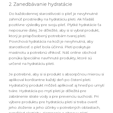
2. Zanedbávanie hydratácie
Do každodennej starostlivosti o pleť je nevyhnutné
zahrnúť prostriedky na hydratáciu pleti. Ak hľadáš
pozitívne výsledky pre svoju pleť. Plytké hydratácie ťa
neposunie ďalej. Je dôležité, aby si si vybral produkt,
ktorý je prispôsobený potrebám tvarej pleti.
Povrchová hydratácia na koži je nevyhnutná, aby
starostlivosť o pleť bola účinná. Pleti poskytuje
mastnotu a potrebnú vlhkosť. Náš online obchod
ponúka špeciálne navrhnuté produkty, ktoré sú
určené na hydratáciu pleti.
Je potrebné, aby si si produkt s absorpčnou mierou si
aplikoval konštantne každý deň po čistení pleti.
Hydratačný produkt môžeš aplikovať aj hneď po umytí
tváre. Hydratácia po mytí pleti je dôležitá pre
zabránenie strate vody a pre prevenciu suchosti. Pri
výbere produktu pre hydratáciu pleti si treba overiť
jeho zloženie a jeho účinky v potrebných oblastiach,