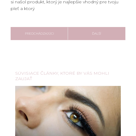
si našol produkt, ktorý je najlepšie vhodný pre tvoju
pleť a ktorý
PREDCHÁDZAJÚCI
ĎALŠÍ
SÚVISIACE ČLÁNKY, KTORÉ BY VÁS MOHLI
ZAUJAŤ