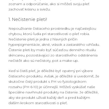
zoznam a odporúčanie, ako si môžeš svoju pleť
zachovať krásnu a sviežu.
1. Nečistenie pleti!
Nepoužívanie čistiaceho prostriedku je najčastejšou
chybou, ktorú ľudia pri starostlivosti o pleť robia.
Nečistenie pleti je jedna z hlavných príčin
hyperpigmentácie, akné, vrások a zastaralého vzhľadu.
Čistenie pleti by malo byť súčasťou denného rituálu
skincareu, pozostávajúci zo starostlivého odstránenia
nečistôt ako sú nečistoty, pot a make-up.
Keď si čistíš pleť, je dôležité byť opatrný pri výbere
čistiaceho produktu. Avšak, je dôležité si uvedomiť, že
skutočne čistý produkt s PH vo fyziologickom
rozsahu (PH 6-10) je účinnejší. Môžeš vyskúšať naše
špeciálne navrhnuté produkty na čistenie. Je dôležité,
aby ste produkt užívali každý deň a pred každým
ďalším krokom starostlivosti o pleť.