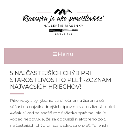
Menu
5 NAJČASTEJŠÍCH CHÝB PRI
STAROSTLIVOSTI O PLEŤ -ZOZNAM
NAJVÄČŠÍCH HRIECHOV!
Pitie vody a vyhýbanie sa slnečnému žiareniu sú
súčasťou najzákladnejších tipov na starostlivosť o pleť.
Avšak aj keď sa snažíš robiť všetko správne, nie je
vôbec neobvyklé, že sa dopustíš niektorého zo 5
najčastejších chýb pri starostlivosti o pleť. Tu je ich